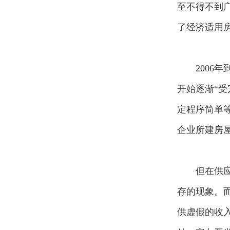
至不得不到
了经济适用
2006年到
开始逐渐“
定程序简单等
企业所建房
但在供应方
存的现象。
供虚假的收