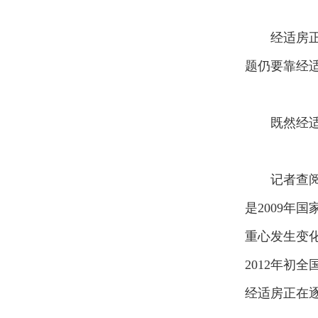
经适房正在
题仍要靠经
既然经适
记者查阅住
是2009年
重心发生变化
2012年初
经适房正在