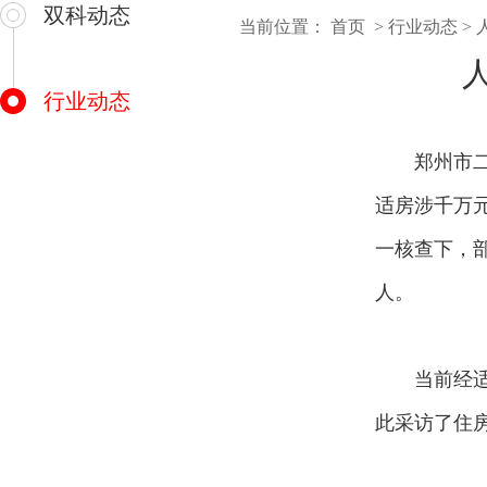
双科动态
当前位置：
首页
>
行业动态
>
行业动态
郑州市
适房涉千万
一核查下，
人。
当前经适房
此采访了住